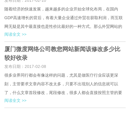
发布日期：2017-02-10
随着经济的快速发展，越来越多的企业开始全球化布局，在国内
GDP高速增长的背后，有着大量企业通过外贸在获取利润，而互联
网无疑是其中最直接也是性价比最好的一种方式。那么外贸网站的
阅读全文 >>
建设就显得相当重要，但如何来评估一个外贸网站建设的好坏呢？
外贸网站建设的好坏基本上可以从两个大的方面去看这个站：第
厦门微度网络公司教您网站新闻该修改多少比
一，目标访客的体验度。第二搜索引擎优化的友好度。首先，我们
较好收录
来了解访客体验度的应该注意的一些细节：一、选择合适的网……
发布日期：2017-02-08
很多业界同行都会有像这样的问题，尤其是做医疗行业应该更深
刻，主管要求文章内容不改太多，只要不出现别人的信息就可以
了，什么文章首段修改，尾段修改，很多人都会直接按照主管的要
阅读全文 >>
求去做，然而效果都不明显，原因我觉得如果稍微懂一点seo的人都
知道为什么,无非就是不够原创，大家有没有想过为什么小说站做排
名特别快，并且有的小说站都没做优化，然而排名确很稳定的，其
实道理很简单的，那是因为小说站的小说都是原创的，而……